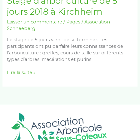
Stage d’arboriculture de 5
d’arboriculture
jours 2018 à Kirchheim
de
5
Laisser un commentaire
/
Pages
/
Association
jours
Schneeberg
2018
à
Le stage de 5 jours vient de se terminer. Les
Kirchheim
participants ont pu parfaire leurs connaissances de
l’arboriculture : greffes, cours de taille sur différents
types d’arbres, macérations et purins
Lire la suite »