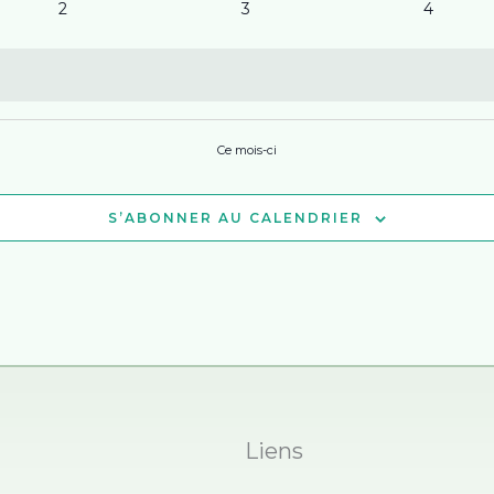
0
0
0
2
3
4
évènements
évènements
évène
Ce mois-ci
S’ABONNER AU CALENDRIER
Liens