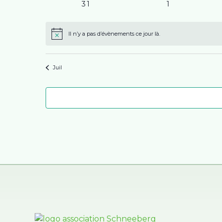
0
0
31
1
évènements
évènements
Il n’y a pas d’évènements ce jour là.
Notice
Juil