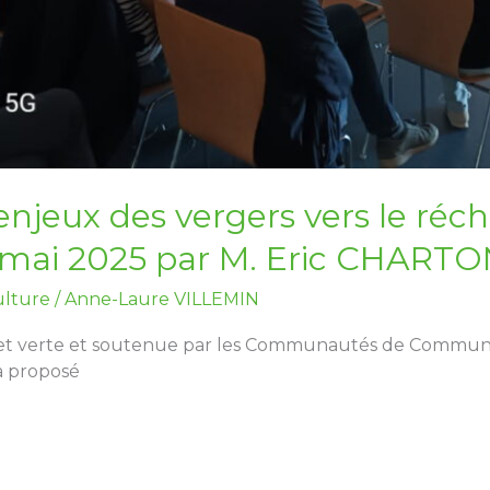
enjeux des vergers vers le ré
3 mai 2025 par M. Eric CHARTO
ulture
/
Anne-Laure VILLEMIN
 et verte et soutenue par les Communautés de Communes
 a proposé