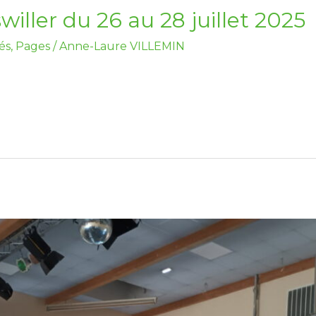
ller du 26 au 28 juillet 2025
és
,
Pages
/
Anne-Laure VILLEMIN