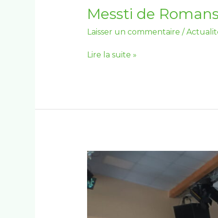
Messti
Messti de Romanswi
de
Laisser un commentaire
/
Actualit
Romanswiller
du
Lire la suite »
26
au
28
juillet
2025
Conférence
« Les
enjeux
des
vergers
vers