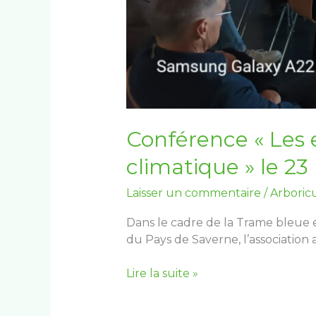
Conférence « Les 
climatique » le 2
Laisser un commentaire
/
Arboric
Dans le cadre de la Trame bleue
du Pays de Saverne, l’association
Lire la suite »