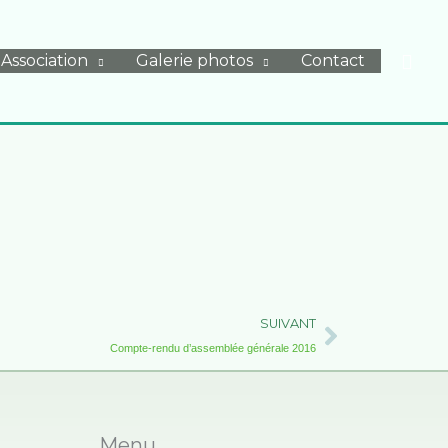
Rech
Association
Galerie photos
Contact
Suivant
SUIVANT
Compte-rendu d’assemblée générale 2016
Menu