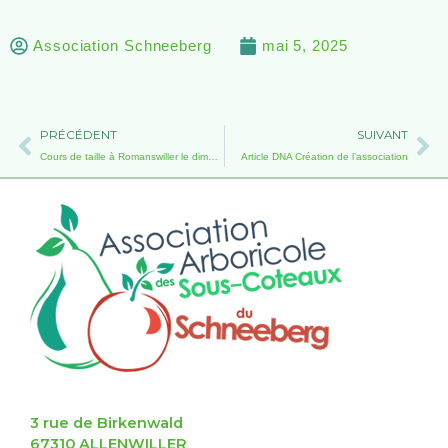
Association Schneeberg
mai 5, 2025
Précédent
Su
PRÉCÉDENT
SUIVANT
Cours de taille à Romanswiller le dimanche 02 février 2025
Article DNA Création de l’association
3 rue de Birkenwald
67310 ALLENWILLER