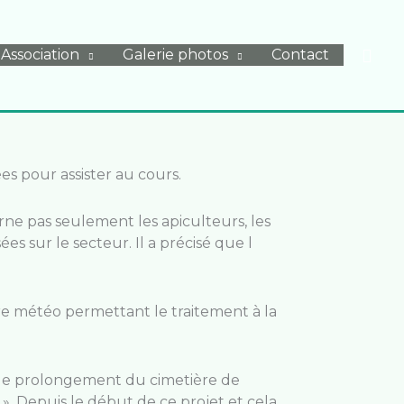
Rech
Association
Galerie photos
Contact
es pour assister au cours.
rne pas seulement les apiculteurs, les
s sur le secteur. Il a précisé que l
tre météo permettant le traitement à la
ns le prolongement du cimetière de
. Depuis le début de ce projet et cela