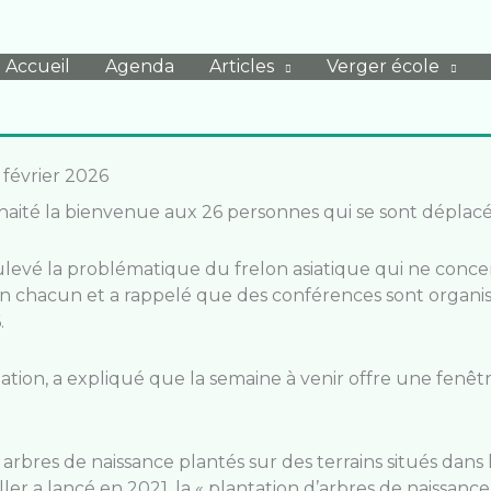
Accueil
Agenda
Articles
Verger école
 février 2026
ouhaité la bienvenue aux 26 personnes qui se sont déplacé
ulevé la problématique du frelon asiatique qui ne conce
 un chacun et a rappelé que des conférences sont organisée
.
ciation, a expliqué que la semaine à venir offre une fenê
des arbres de naissance plantés sur des terrains situés da
a lancé en 2021, la « plantation d’arbres de naissance »