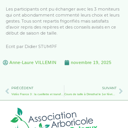
Les participants ont pu échanger avec les 3 moniteurs
qui ont abondamment commenté leurs choix et leurs
gestes. Tous sont repartis frigorifiés mais satisfaits
d’avoir repris des repères et des conseils avisés en ce
début de saison de taille.
Ecrit par Didier STUMPF
Anne-Laure VILLEMIN
novembre 19, 2025
Précédent
Su
PRÉCÉDENT
SUIVANT
Vidéo France 3 : la cueillette et transformation des pommes – interview de Didier STUMPF
Cours de taille à Dimsthal le 1er février 2026