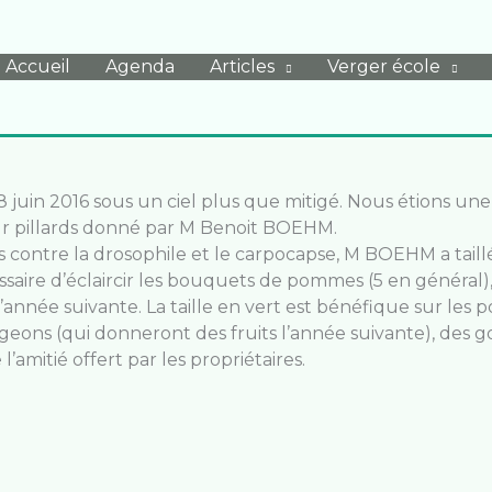
Accueil
Agenda
Articles
Verger école
 18 juin 2016 sous un ciel plus que mitigé. Nous étions u
t sur pillards donné par M Benoit BOEHM.
 contre la drosophile et le carpocapse, M BOEHM a taillé
cessaire d’éclaircir les bouquets de pommes (5 en général)
e l’année suivante. La taille en vert est bénéfique sur le
eons (qui donneront des fruits l’année suivante), des g
’amitié offert par les propriétaires.