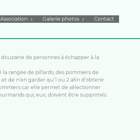
Rech
Association
Galerie photos
Contact
ne douzaine de personnes à échapper à la
 la rangée de pillards, des pommiers de
, et de n’en garder qu’1 ou 2 afin d’obtenir
s pommiers car elle permet de sélectionner
ourmands qui, eux, doivent être supprimés.