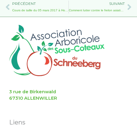
Précédent
Su
PRÉCÉDENT
SUIVANT
Cours de taille du 05 mars 2017 à Hohengoeft
Comment lutter contre le frelon asiatique.
3 rue de Birkenwald
67310 ALLENWILLER
Liens