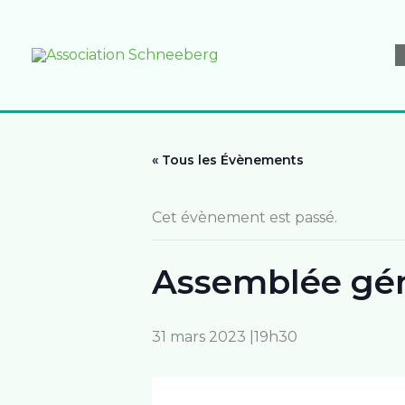
Aller
au
contenu
« Tous les Évènements
Cet évènement est passé.
Assemblée gén
31 mars 2023 |19h30