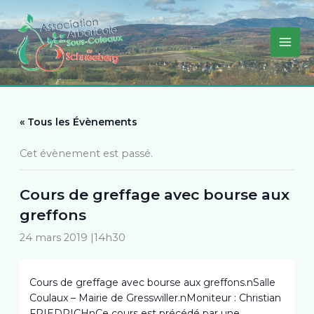
Aller
au
contenu
« Tous les Évènements
Cet évènement est passé.
Cours de greffage avec bourse aux
greffons
24 mars 2019 |14h30
Cours de greffage avec bourse aux greffons.nSalle
Coulaux – Mairie de Gresswiller.nMoniteur : Christian
FRIEDRICHnCe cours est précédé par une