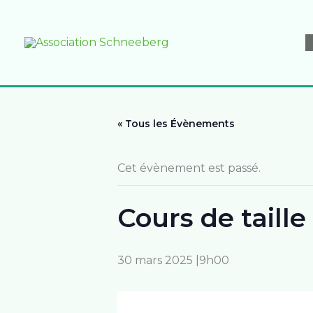
Aller
au
contenu
« Tous les Évènements
Cet évènement est passé.
Cours de taill
30 mars 2025 |9h00