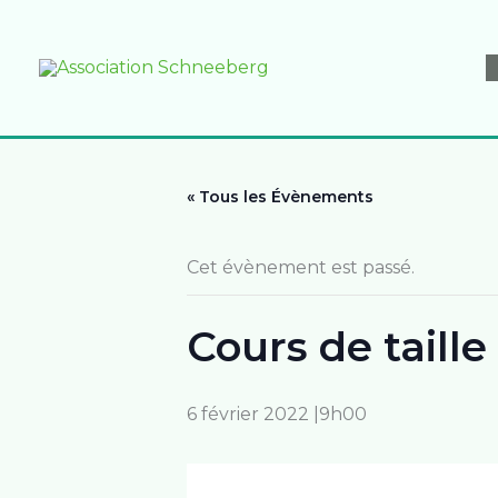
Aller
au
contenu
« Tous les Évènements
Cet évènement est passé.
Cours de tail
6 février 2022 |9h00