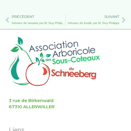
Précédent
Su
PRÉCÉDENT
SUIVANT
Infusion de tanaisie par M. Guy Philipps
Infusion de basilic par M. Guy Philipps
3 rue de Birkenwald
67310 ALLENWILLER
Liens