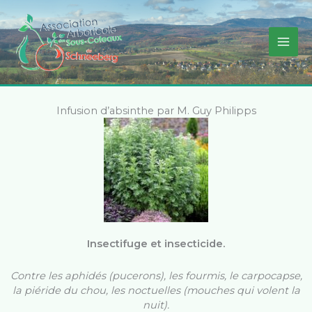
Aller
au
contenu
Infusion d’absinthe par M. Guy Philipps
Insectifuge et insecticide.
Contre les aphidés (pucerons), les fourmis, le carpocapse,
la piéride du chou, les noctuelles (mouches qui volent la
nuit).