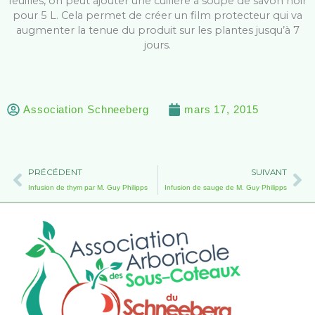
feuilles, on peut ajouter une cuillère à soupe de savon noir
pour 5 L. Cela permet de créer un film protecteur qui va
augmenter la tenue du produit sur les plantes jusqu’à 7
jours.
Association Schneeberg
mars 17, 2015
Précédent
Su
PRÉCÉDENT
SUIVANT
Infusion de thym par M. Guy Philipps
Infusion de sauge de M. Guy Philipps