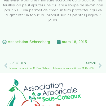
Variante
: Pour une meilleure accroche du produit sur les
feuilles, on peut ajouter une cuillère à soupe de savon noir
pour 5 L. Cela permet de créer un film protecteur qui va
augmenter la tenue du produit sur les plantes jusqu’à 7
jours.
Association Schneeberg
mars 18, 2015
Précédent
Su
PRÉCÉDENT
SUIVANT
Infusion de persil par M. Guy Philipps
Infusion de camomille par M. Guy Philipps