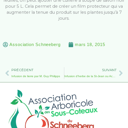
feuilles, on peut ajouter une cuillère à soupe de savon noir
pour 5 L. Cela permet de créer un film protecteur qui va
augmenter la tenue du produit sur les plantes jusqu’à 7
jours.
Association Schneeberg
mars 18, 2015
Précédent
Su
PRÉCÉDENT
SUIVANT
Infusion de lierre par M. Guy Philipps
Infusion d’herbe de la St-Jean ou Achillée Mille-feuille par M. Guy Philipps