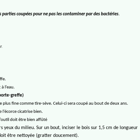
les parties coupées pour ne pas les contaminer par des bactéries
.
.
ur
ffe.
 à l’eau.
porte-greffe)
e plus fine comme tire-sève. Celui-ci sera coupé au bout de deux ans.
 l’écorce cicatrise bien.
outil doit être bien affûté
urs yeux du milieu. Sur un bout, inciser le bois sur 1,5 cm de longueur
doit être nettoyée (gratter doucement).