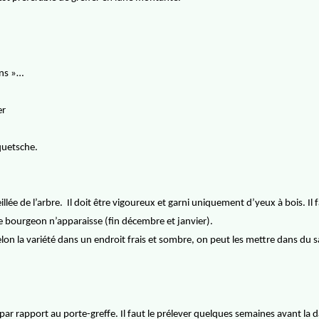
ins »…
er
quetsche.
illée de l’arbre.
Il doit être vigoureux et garni uniquement d’yeux à bois. Il f
le bourgeon n’apparaisse (fin décembre et janvier).
elon la variété dans un endroit frais et sombre, on peut les mettre dans du 
f par rapport au porte-greffe. Il faut le prélever quelques semaines avant la d