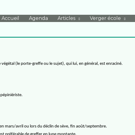
Accueil
Agenda
Articles
Verger école
végétal (le porte-greffe ou le sujet), qui lui, en général, est enraciné.
 pépiniériste.
en mars/avril ou lors du déclin de sève, fin août/septembre.
l est préférable de greffer en lune montante.