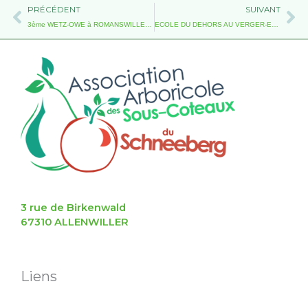
Précédent
Su
PRÉCÉDENT
SUIVANT
3ème WETZ-OWE à ROMANSWILLER le 29 octobre 2022
ECOLE DU DEHORS AU VERGER-ECOLE
3 rue de Birkenwald
67310 ALLENWILLER
Liens