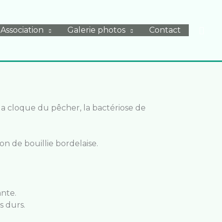
Rech
Association
Galerie photos
Contact
 la cloque du pêcher, la bactériose de
ion de bouillie bordelaise.
ante.
s durs.