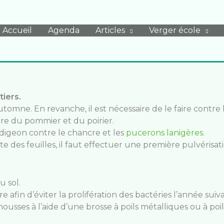
Accueil
Agenda
Articles
Verger école
tiers.
automne. En revanche, il est nécessaire de le faire contre
lure du pommier et du poirier.
digeon contre le chancre et les
pucerons lanigères
.
te des feuilles, il faut effectuer une première pulvérisat
u sol.
re afin d’éviter la prolifération des bactéries l’année suiv
ousses à l’aide d’une brosse à poils métalliques ou à poil