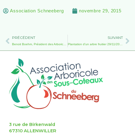
Association Schneeberg
novembre 29, 2015
Précédent
Su
PRÉCÉDENT
SUIVANT
Benoit Boehm, Président des Arboriculteurs du Secteur de Molsheim
Plantation d’un arbre fruitier 29/11/2015
3 rue de Birkenwald
67310 ALLENWILLER