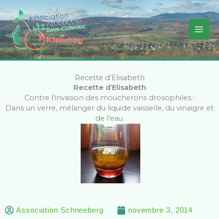
Aller
au
contenu
Recette d’Elisabeth
Recette d’Elisabeth
Contre l’invasion des moucherons drosophiles :
Dans un verre, mélanger du liquide vaisselle, du vinaigre et
de l’eau.
Association Schneeberg
novembre 3, 2014