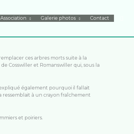
Rech
Association
Galerie photos
Contact
t remplacer ces arbres morts suite à la
 de Cosswiller et Romanswiller qui, sous la
a expliqué également pourquoi il fallait
la ressemblait à un crayon fraîchement
mmiers et poiriers.