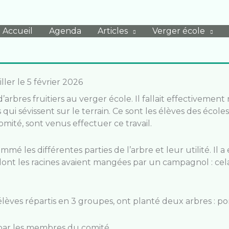
Accueil
Agenda
Articles
Verger école
er le 5 février 2026
’arbres fruitiers au verger école. Il fallait effectivemen
i sévissent sur le terrain. Ce sont les élèves des écoles
ité, sont venus effectuer ce travail.
mé les différentes parties de l’arbre et leur utilité. Il 
 dont les racines avaient mangées par un campagnol : ce
élèves répartis en 3 groupes, ont planté deux arbres : po
par les membres du comité.