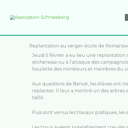
Aller
au
contenu
Replantation au verger-école de Romanswill
Jeudi 5 février a eu lieu une replantation d
sècheresse ou à l’attaque des campagnols qu
houlette des moniteurs et membres du com
Aux questions de Benoit, les élèves ont nom
replanter. Il leur a montré un des arbres
taillé.
Puis sont venus les travaux pratiques, les 
Les trous avaient préalablement creusés 