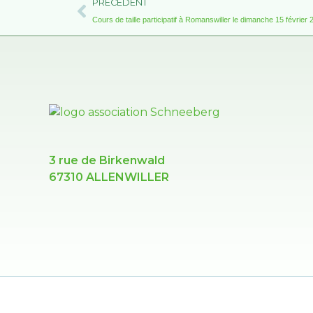
Précédent
PRÉCÉDENT
Cours de taille participatif à Romanswiller le dimanche 15 février
3 rue de Birkenwald
67310 ALLENWILLER