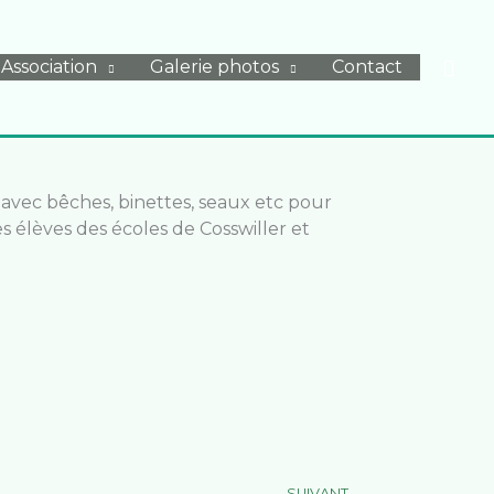
Rech
Association
Galerie photos
Contact
 avec bêches, binettes, seaux etc pour
les élèves des écoles de Cosswiller et
Suivant
SUIVANT