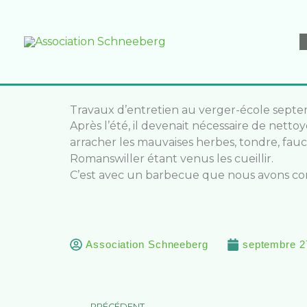
Aller
au
contenu
Travaux d’entretien au verger-école sept
Après l’été, il devenait nécessaire de nett
arracher les mauvaises herbes, tondre, fauche
Romanswiller étant venus les cueillir.
C’est avec un barbecue que nous avons conc
Association Schneeberg
septembre 2
Précédent
PRÉCÉDENT