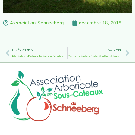
Association Schneeberg
décembre 18, 2019
Précédent
Su
PRÉCÉDENT
SUIVANT
Plantation d’arbres fruitiers à l’école de Cosswiller
Cours de taille à Salenthal le 01 février 2020