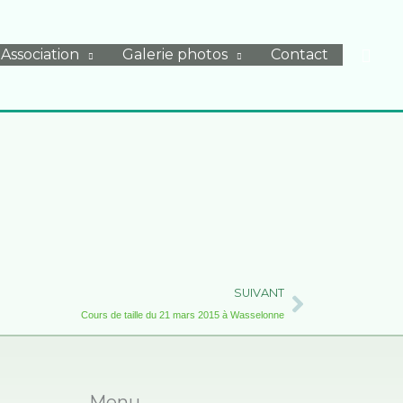
Rech
Association
Galerie photos
Contact
Suivant
SUIVANT
Cours de taille du 21 mars 2015 à Wasselonne
Menu