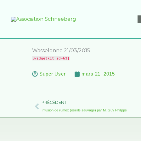
Aller
au
contenu
Wasselonne 21/03/2015
[widgetkit id=63]
Super User
mars 21, 2015
Précédent
PRÉCÉDENT
Infusion de rumex (oseille sauvage) par M. Guy Philipps