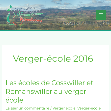
Aller
au
contenu
Verger-école 2016
Les
Les écoles de Cosswiller et
écoles
Romanswiller au verger-
de
Cosswiller
école
et
Romanswiller
Laisser un commentaire
/
Verger école
,
Verger-école