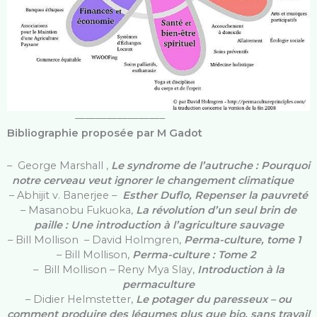
————————–
Bibliographie proposée par M Gadot
– George Marshall ,
Le syndrome de l’autruche : Pourquoi
notre cerveau veut ignorer le changement climatique
– Abhijit v. Banerjee –
Esther Duflo, Repenser la pauvreté
– Masanobu Fukuoka,
La révolution d’un seul brin de
paille : Une introduction à l’agriculture sauvage
– Bill Mollison – David Holmgren,
Perma-culture, tome 1
– Bill Mollison,
Perma-culture : Tome 2
– Bill Mollison – Reny Mya Slay,
Introduction à la
permaculture
– Didier Helmstetter,
Le potager du paresseux – ou
comment produire des légumes plus que bio, sans travail