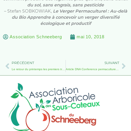
du sol, sans engrais, sans pesticide
– Stefan SOBKOWIAK,
Le Verger Permaculturel : Au-delà
du Bio Apprendre à concevoir un verger diversifié
écologique et productif
Association Schneeberg
mai 10, 2018
Précédent
Su
PRÉCÉDENT
SUIVANT
Le retour du printemps les premiers travaux avril 2018
Article DNA Conference permaculture de M. GADOT