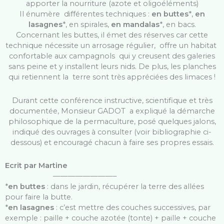
apporter la nourriture (azote et oligoéléments)
Il énumère différentes techniques :
en buttes
*,
en
lasagnes
*, en spirales,
en mandalas
*, en bacs.
Concernant les buttes, il émet des réserves car cette
technique nécessite un arrosage régulier, offre un habitat
confortable aux campagnols qui y creusent des galeries
sans peine et y installent leurs nids. De plus, les planches
qui retiennent la terre sont très appréciées des limaces !
Durant cette conférence instructive, scientifique et très
documentée, Monsieur GADOT a expliqué la démarche
philosophique de la permaculture, posé quelques jalons,
indiqué des ouvrages à consulter (voir bibliographie ci-
dessous) et encouragé chacun à faire ses propres essais.
Ecrit par Martine
————————–
*
en buttes
: dans le jardin, récupérer la terre des allées
pour faire la butte.
*
en lasagnes
: c’est mettre des couches successives, par
exemple : paille + couche azotée (tonte) + paille + couche