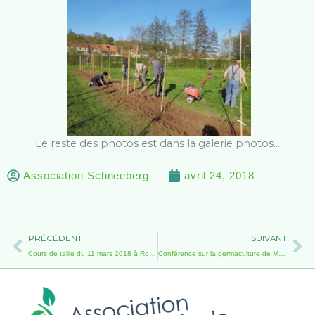
Le reste des photos est dans la galerie photos…
Association Schneeberg
avril 24, 2018
Précédent
Su
PRÉCÉDENT
SUIVANT
Cours de taille du 11 mars 2018 à Romanswiller
Conférence sur la permaculture de M Gadot le 27 avril 2018